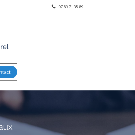
07 89 71 35 89
rel
ntact
aux